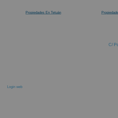
Propiedades En Tetuán
Propiedad
C/ P
Login web