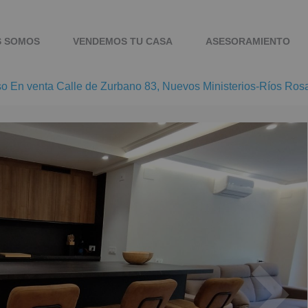
S SOMOS
VENDEMOS TU CASA
ASESORAMIENTO
so En venta Calle de Zurbano 83, Nuevos Ministerios-Ríos Ros