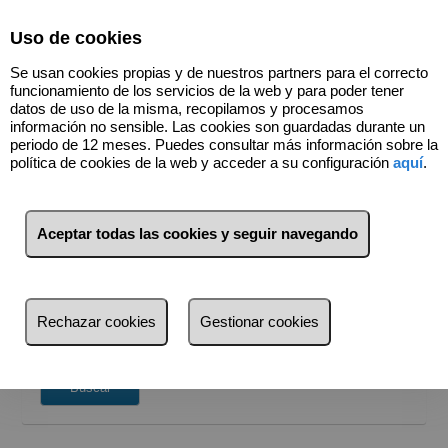
Select Language
▼
Uso de cookies
Se usan cookies propias y de nuestros partners para el correcto
660169477
funcionamiento de los servicios de la web y para poder tener
datos de uso de la misma, recopilamos y procesamos
información no sensible. Las cookies son guardadas durante un
periodo de 12 meses. Puedes consultar más información sobre la
política de cookies de la web y acceder a su configuración
aquí
.
BUSCADOR
Venta
Alquiler
Aceptar todas las cookies y seguir navegando
¿Dónde quieres buscar?
Provincia
Rechazar cookies
Gestionar cookies
Provincia
Busca por referencia, precio, tipo...
Madrid (6)
Buscar