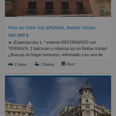
Grandes
Piso en SAN VALERIANO, Bellas Vistas
360.000 €
☀️ ¡Espectacular 1. º exterior REFORMADO con
TERRAZA, 2 balcones y máxima luz en Bellas Vistas!
¿Buscas un hogar luminoso, reformado y en una de
las zonas con mayor proyección de Madrid? Este
85m²
2 Dorm
2 Baños
fantástico piso en primera planta, totalmente exterior,
combina el encanto de los balcones a la calle con el
confort de una reforma reciente. ¡Listo para entrar a
vivir o rentabilizar desde el primer día!
� Características destacadas de la vivienda
Luz y orientación inmejorable: Salón independiente
repleto de luz natural.