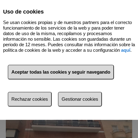
Select Language
▼
Uso de cookies
Se usan cookies propias y de nuestros partners para el correcto
660169477
funcionamiento de los servicios de la web y para poder tener
datos de uso de la misma, recopilamos y procesamos
información no sensible. Las cookies son guardadas durante un
4
Inmuebles
Madrid (Madrid)
periodo de 12 meses. Puedes consultar más información sobre la
política de cookies de la web y acceder a su configuración
aquí
.
Lista
Mapa
Filtros
Aceptar todas las cookies y seguir navegando
más reciente
más reciente
Rechazar cookies
Gestionar cookies
Menos reciente
Baratos
Caros
Pequeños